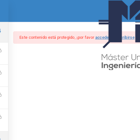
Asignaturas
TFM
Calendario
Admisión
4
Este contenido está protegido, ¡por favor
acceder
y
inscribirse
en
Big Data Engineering
mación de grandes cantidades de datos utilizando tecnologías