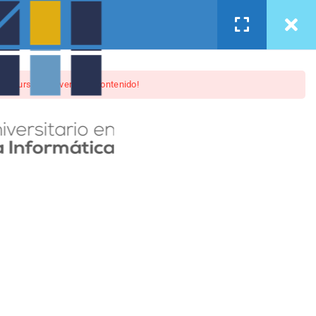
mii@us.es
Calidad
FAQ
Blog
LOGIN
 el curso para ver este contenido!
 del entorno de Big Data para